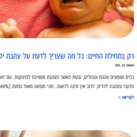
רק בתחילת החיים: כל מה שצריך לדעת על צהבת ילו
אוקטובר 18, 2021
רבים שומעים צהבת ונבהלים, ובטח כאשר הצהבת משויכת לתינוקות. עם זא
מדובר בצהבת ילודים, לרוב אין סיבה לדאגה. זוהי תופעה מאוד נפוצה (40% מסך
לקריאה »