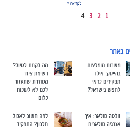
לקריאה »
4
3
2
1
ם באתר
משרות מומלצות
מה לקחת לטיול?
בהייטק: אילו
רשימת ציוד
תפקידים כדאי
מסודרת שתעזור
לחפש בישראל?
לכם לא לשכוח
כלום
וולטה סולאר: איך
למה חשוב לאכול
אנרגיה סולארית
חלבון? התפקיד