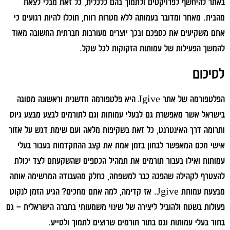
באתר להיחשף לפרויקטים ולתמוך בהם כלכלית, כל זאת מבלי לצאת
מהבית. מאחר ומדובר בעמותה ללא מטרות רווח, תוכלו להיות רגועים כי
אתם משקיעים את כספכם ובכך יוצרים מעורבות חברתית החשובה מאוד
להמשך הפעילות של עמותות הזקוקות לכל שקל.
לסיכום
הפלטפורמה של אתר Jgive היא פלטפורמה חדשנית וראשונה מסוגה
בישראל אשר מאפשרת גם לבעלי עמותות וגם לתורמים לבצע מבצע גיוס
ותרומה דרך האינטרנט, כל זאת בשקיפות מלאה ועם שימת דגש על אזור
אישי חכם המאפשר לבחון בזמן אמת את קצב ההתקדמות בעבור בעלי
עמותות ואילו בעבור תורמים את תמהיל הכספים שהשקעתם לצד יכולת
להצטרף לקהילה שהפכה כבר למשפחה, כחלק מהעבודה המרשימה אותה
מבצעת עמותת Jgive. אז קדימה, למה אתם מחכים? הגיע הזמן לנקוט
פעולות בשטח ולהוביל ליצירה של שינוי משמעותי בחברה הישראלית – גם
בתור בעלי עמותות וגם בתור תורמים שרוצים לתמוך ולסייע.