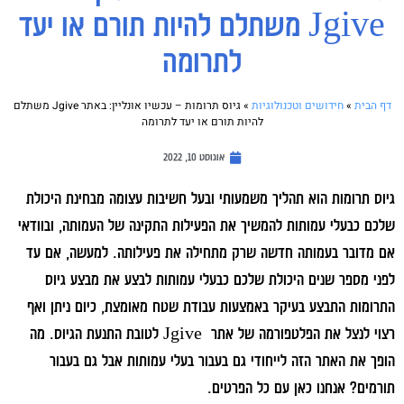
Jgive משתלם להיות תורם או יעד
לתרומה
דף הבית
»
חידושים וטכנולוגיות
»
גיוס תרומות – עכשיו אונליין: באתר Jgive משתלם
להיות תורם או יעד לתרומה
אוגוסט 10, 2022
גיוס תרומות הוא תהליך משמעותי ובעל חשיבות עצומה מבחינת היכולת
שלכם כבעלי עמותות להמשיך את הפעילות התקינה של העמותה, ובוודאי
אם מדובר בעמותה חדשה שרק מתחילה את פעילותה. למעשה, אם עד
לפני מספר שנים היכולת שלכם כבעלי עמותות לבצע את מבצע גיוס
התרומות התבצע בעיקר באמצעות עבודת שטח מאומצת, כיום ניתן ואף
רצוי לנצל את הפלטפורמה של אתר Jgive לטובת התנעת הגיוס. מה
הופך את האתר הזה לייחודי גם בעבור בעלי עמותות אבל גם בעבור
תורמים? אנחנו כאן עם כל הפרטים.