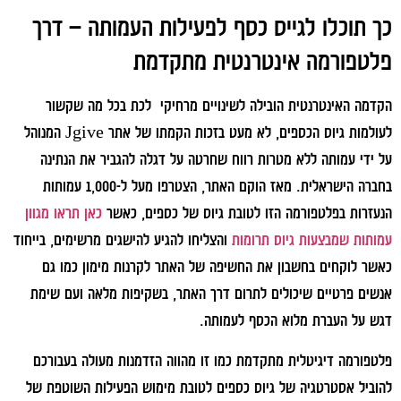
כך תוכלו לגייס כסף לפעילות העמותה – דרך
פלטפורמה אינטרנטית מתקדמת
הקדמה האינטרנטית הובילה לשינויים מרחיקי לכת בכל מה שקשור
לעולמות גיוס הכספים, לא מעט בזכות הקמתו של אתר Jgive המנוהל
על ידי עמותה ללא מטרות רווח שחרטה על דגלה להגביר את הנתינה
בחברה הישראלית. מאז הוקם האתר, הצטרפו מעל ל-1,000 עמותות
הנעזרות בפלטפורמה הזו לטובת גיוס של כספים, כאשר
כאן תראו מגוון
עמותות שמבצעות גיוס תרומות
והצליחו להגיע להישגים מרשימים, בייחוד
כאשר לוקחים בחשבון את החשיפה של האתר לקרנות מימון כמו גם
אנשים פרטיים שיכולים לתרום דרך האתר, בשקיפות מלאה ועם שימת
דגש על העברת מלוא הכסף לעמותה.
פלטפורמה דיגיטלית מתקדמת כמו זו מהווה הזדמנות מעולה בעבורכם
להוביל אסטרטגיה של גיוס כספים לטובת מימוש הפעילות השוטפת של