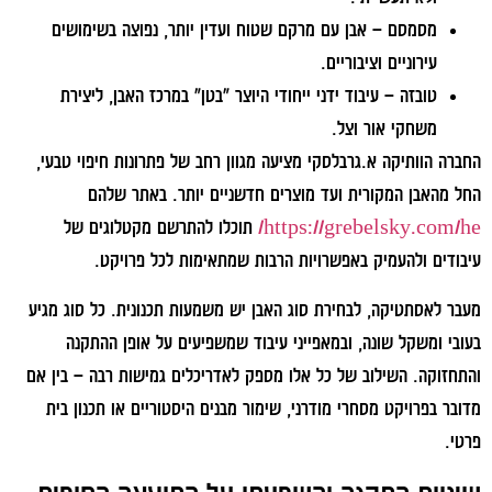
מסמסם
– אבן עם מרקם שטוח ועדין יותר, נפוצה בשימושים
עירוניים וציבוריים.
טובזה
– עיבוד ידני ייחודי היוצר "בטן" במרכז האבן, ליצירת
משחקי אור וצל.
החברה הוותיקה א.גרבלסקי מציעה מגוון רחב של פתרונות חיפוי טבעי,
החל מהאבן המקורית ועד מוצרים חדשניים יותר. באתר שלהם
https://grebelsky.com/he/
תוכלו להתרשם מקטלוגים של
עיבודים ולהעמיק באפשרויות הרבות שמתאימות לכל פרויקט.
מעבר לאסתטיקה, לבחירת סוג האבן יש משמעות תכנונית. כל סוג מגיע
בעובי ומשקל שונה, ובמאפייני עיבוד שמשפיעים על אופן ההתקנה
והתחזוקה. השילוב של כל אלו מספק לאדריכלים גמישות רבה – בין אם
מדובר בפרויקט מסחרי מודרני, שימור מבנים היסטוריים או תכנון בית
פרטי.