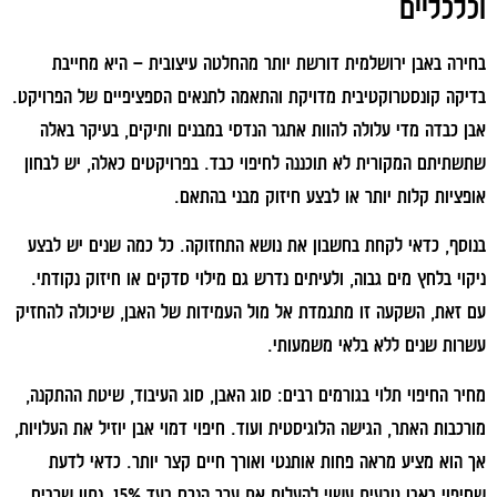
וכלכליים
בחירה באבן ירושלמית דורשת יותר מהחלטה עיצובית – היא מחייבת
בדיקה קונסטרוקטיבית מדויקת והתאמה לתנאים הספציפיים של הפרויקט.
אבן כבדה מדי עלולה להוות אתגר הנדסי במבנים ותיקים, בעיקר באלה
שתשתיתם המקורית לא תוכננה לחיפוי כבד. בפרויקטים כאלה, יש לבחון
אופציות קלות יותר או לבצע חיזוק מבני בהתאם.
בנוסף, כדאי לקחת בחשבון את נושא התחזוקה. כל כמה שנים יש לבצע
ניקוי בלחץ מים גבוה, ולעיתים נדרש גם מילוי סדקים או חיזוק נקודתי.
עם זאת, השקעה זו מתגמדת אל מול העמידות של האבן, שיכולה להחזיק
עשרות שנים ללא בלאי משמעותי.
מחיר החיפוי תלוי בגורמים רבים: סוג האבן, סוג העיבוד, שיטת ההתקנה,
מורכבות האתר, הגישה הלוגיסטית ועוד. חיפוי דמוי אבן יוזיל את העלויות,
אך הוא מציע מראה פחות אותנטי ואורך חיים קצר יותר. כדאי לדעת
שחיפוי באבן טבעית עשוי להעלות את ערך הנכס בעד 15%, נתון שרבים