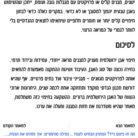
ישנים, מבנים קלים או פרויקטים עם מגבלות גובה ועומס, ייתכן שהשימוש
באבן טבעית יהפוך למסובך או לא כדאי. במקרים כאלה כדאי לבחון
חיפויים קלים יותר או חומרים חלופיים שיתאימו לתנאים ההנדסיים בלי
לוותר לגמרי על המראה הרצוי.
לסיכום
חיפוי אבן ירושלמית מעניק למבנים מראה ייחודי, עמידות ובידוד תרמי.
בחירה נכונה של סוג האבן, העיבוד ושיטת ההתקנה מאפשרת להתאים
אותה לפרויקטים מגוונים – מבנייני ציבור ועד בתים פרטיים. אף שהיא
דורשת תכנון הנדסי מוקפד ותחזוקה אחת לכמה שנים, היתרונות ארוכי
הטווח של האבן הירושלמית ברורים. ההשקעה בחיפוי כזה משתלמת,
מאחר שהיא משדרגת את חזות המבנה ומעלה את ערכו.
למאמר הבא
למאמר הקודם
מה זה פיגום נייד? הפתרון הגמיש לעבודות בנייה ושיפוצים
גמילה מהימורים: איך מזהים את הבעיה, מתי לפנות לטיפול וכיצד מתמודדים?