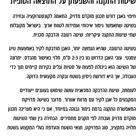
שיטות התקנה והשפעתן על התוצאה הסופית
חיפוי באבן דורש תכנון מוקדם מדויק, התאמה לקונסטרוקציה ובחירה
בשיטה שתאפשר גימור איכותי ועמידות לטווח ארוך. בישראל מקובלות
שתי שיטות התקנה עיקריות: שיטה רטובה והדבקה מכנית.
בשיטה הרטובה, שהיא הנפוצה יותר, האבן מודבקת לקיר באמצעות טיט
צמנטי. עובי האבן הדרוש נע בין 2-3 ס"מ, תלוי באישור מהנדס. יתרונה
של השיטה הוא ביכולת לפצות על סטיות וגלים בקירות קיימים תוך כדי
העבודה, אך היא דורשת ניסיון בשטח ובקרה מקצועית הדוקה.
לעומתה, שיטת ההדבקה המכאנית עושה שימוש בעוגנים ייעודיים
המקבעים כל אבן לקיר עם מרווח אוורור. מדובר בשיטה מדויקת
המאפשרת התקנה ברמת גימור גבוהה במיוחד, אם כי היא מצריכה תכנון
מוקדם מדויק ועבודה לפי תקנים מחמירים. הבחירה בין שתי השיטות
תלויה בתקציב, סוג הפרויקט, תנאי השטח והעדפת בעלי המקצוע בשטח.