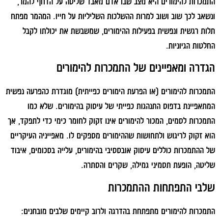
התמכרות להימורים היא מצב שבו אדם מאבד שליטה על הדחף להמר,
ונשאב לכך שוב ושוב למרות ההשלכות השליליות על חייו. המהמר מפתח
תלות רגשית ונפשית בפעילות ההימורים, שמשבשת את יכולתו לקבל
החלטות הגיוניות.
הגדרה ומאפיינים של התמכרות להימורים
התמכרות להימורים (או הפרעת הימורים כפייתית) מוגדרת כהפרעה נפשית
המתאפיינת בדפוס התנהגות כפייתי של עיסוק בהימורים. שלא כמו
התמכרות לסמים, המכור להימורים אינו זקוק לחומר כימי כדי לתפקד, אך
הוא זקוק לריגוש ולתחושות שההימורים מספקים לו. מאפייניה העיקריים
של ההתמכרות כוללים עיסוק אובססיבי בהימורים, עלייה בסכומים, איבוד
שליטה, הופעת תסמיני גמילה, שקרים והסתרה.
שלבי התפתחות ההתמכרות
התמכרות להימורים מתפתחת בהדרגה ולרוב קיימים שלבים מובחנים: