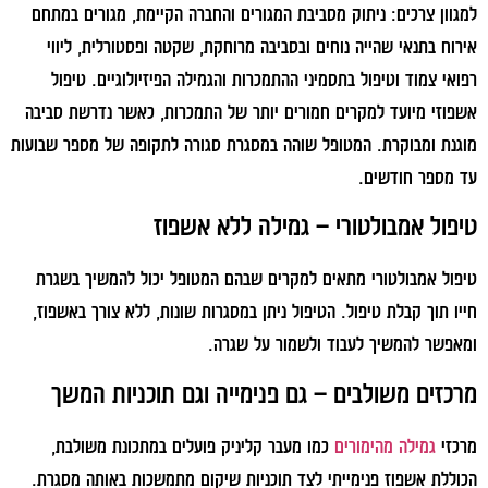
למגוון צרכים: ניתוק מסביבת המגורים והחברה הקיימת, מגורים במתחם
אירוח בתנאי שהייה נוחים ובסביבה מרוחקת, שקטה ופסטורלית, ליווי
רפואי צמוד וטיפול בתסמיני ההתמכרות והגמילה הפיזיולוגיים. טיפול
אשפוזי מיועד למקרים חמורים יותר של התמכרות, כאשר נדרשת סביבה
מוגנת ומבוקרת. המטופל שוהה במסגרת סגורה לתקופה של מספר שבועות
עד מספר חודשים.
טיפול אמבולטורי – גמילה ללא אשפוז
טיפול אמבולטורי מתאים למקרים שבהם המטופל יכול להמשיך בשגרת
חייו תוך קבלת טיפול. הטיפול ניתן במסגרות שונות, ללא צורך באשפוז,
ומאפשר להמשיך לעבוד ולשמור על שגרה.
מרכזים משולבים – גם פנימייה וגם תוכניות המשך
מרכזי
גמילה מהימורים
כמו מעבר קליניק פועלים במתכונת משולבת,
הכוללת אשפוז פנימייתי לצד תוכניות שיקום מתמשכות באותה מסגרת.