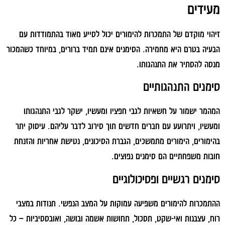
מעידים
זיהוי מוקדם של התמכרות להימורים יכול לסייע מאוד בהתמודדות עם
הבעיה בטרם היא מחמירה. הסימנים אינם תמיד ברורים, במיוחד כשהמכור
מנסה להסתיר את התנהגותו.
סימנים התנהגותיים
המהמר ישמור על חשאיות לגבי חפציו ומעשיו, ישקר לגבי התנהגותו
ומעשיו, ויתרועע עם חברים חדשים תוך סירוב לדבר עליהם. עיסוק יתר
בהימורים, הימורים מתמשכים, הגברת הסיכונים, נטישת אחריות והזנחת
חובות משפחתיים הם סימנים נפוצים.
סימנים רגשיים ופסיכולוגיים
ההתמכרות להימורים משפיעה עמוקות על המצב הנפשי. תנודות במצבי
רוח, עצבנות ואי-שקט, תסכול, תחושות אשמה ובושה, ואובססיביות – כל