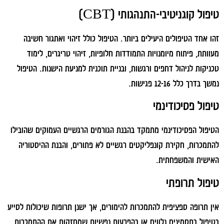
טיפול קוגניטיבי-התנהגותי (CBT)
זהו אחד הטיפולים היעילים ביותר. הטיפול כולל זיהוי ואתגור חשיבה
מעוותת, פיתוח מיומנויות התמודדות חלופיות, זיהוי טריגרים, לימוד
טכניקות לניהול דחפים ורגשות, ובניית תוכנית למניעת הישנות. הטיפול
נמשך בדרך כלל 12-16 פגישות.
טיפול פסיכודינמי
הטיפול הפסיכודינמי מתמקד בהבנת הגורמים הרגשיים העמוקים שהובילו
להתמכרות, חקירת קונפליקטים רגשיים לא פתורים, והבנת ההיסטוריה
האישית והמשפחתית.
טיפול תרופתי
אין תרופה ספציפית להתמכרות להימורים, אך ישנן תרופות שיכולות לסייע
בטיפול בתסמינים נלווים או בהפרעות נפשיות שמחזקות את ההתמכרות.