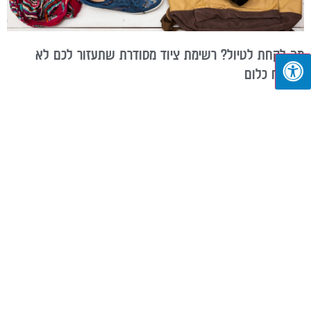
מה לקחת לטיול? רשימת ציוד מסודרת שתעזור לכם לא
לשכוח כלום
יולי 13, 2026
יש משהו מרגש באריזת תיק לפני טיול, אבל הרבה פחות כיף להגיע ליעד
ולגלות שקרם ההגנה נשאר בבית או שכבל הטעינה נמצא במגירה. רשימת
ציוד
קרא עוד »