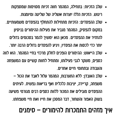
שלב הזכיות:
בתחילה, המהמר חווה זכיות מסוימות שמספקות
ריגוש. הזכיות הללו יוצרות אשליה של שליטה ומיומנות.
שלב ההפסדים:
הזכיות מתחילות להתחלף בהפסדים משמעותיים.
במקום להפסיק, המהמר מגביר את פעילות ההימורים בניסיון
להחזיר את ההפסדים. מכאן הוא ימשיך להמר בסכומים גדולים
יותר כדי לכסות את הפסדיו, ויגיע להפסדים גדולים הרבה יותר.
שלב הייאוש:
ההימורים הופכים לחלק מרכזי בחיי המהמר. הוא לווה
כספים, משקר לגבי פעילותו, ומתחיל לחוות קשיים עם המשפחה
והעבודה ובתחומי חיים אחרים.
שלב האובדן:
ללא התערבות, המהמר עלול לאבד את הכול –
משפחה, קריירה, יציבות כלכלית ואף בריאות נפשית. לעיתים
ההפסדים מובילים את המכור ללוות כספים רבים מגורמי פשיעה
בשוק האפור והשחור, דבר המסכן את חייו ואת חיי משפחתו.
איך מזהים התמכרות להימורים – סימנים