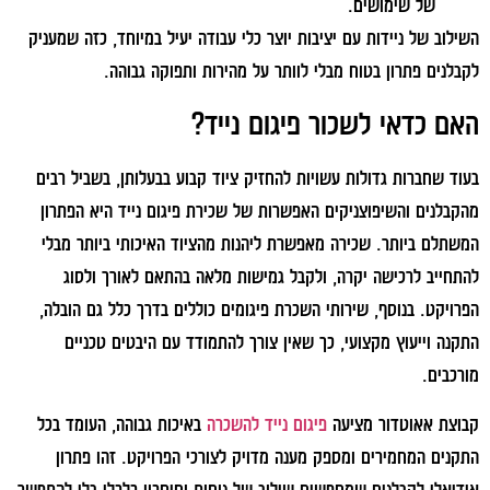
של שימושים.
השילוב של ניידות עם יציבות יוצר כלי עבודה יעיל במיוחד, כזה שמעניק
לקבלנים פתרון בטוח מבלי לוותר על מהירות ותפוקה גבוהה.
האם כדאי לשכור פיגום נייד?
בעוד שחברות גדולות עשויות להחזיק ציוד קבוע בבעלותן, בשביל רבים
מהקבלנים והשיפוצניקים האפשרות של שכירת פיגום נייד היא הפתרון
המשתלם ביותר. שכירה מאפשרת ליהנות מהציוד האיכותי ביותר מבלי
להתחייב לרכישה יקרה, ולקבל גמישות מלאה בהתאם לאורך ולסוג
הפרויקט. בנוסף, שירותי השכרת פיגומים כוללים בדרך כלל גם הובלה,
התקנה וייעוץ מקצועי, כך שאין צורך להתמודד עם היבטים טכניים
מורכבים.
קבוצת אאוטדור מציעה
פיגום נייד להשכרה
באיכות גבוהה, העומד בכל
התקנים המחמירים ומספק מענה מדויק לצורכי הפרויקט. זהו פתרון
אידיאלי לקבלנים שמחפשים שילוב של נוחות וחיסכון כלכלי בלי להתפשר