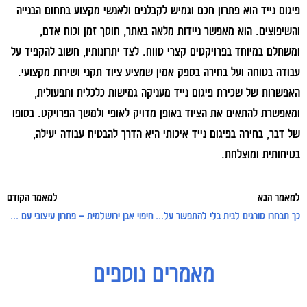
פיגום נייד הוא פתרון חכם וגמיש לקבלנים ולאנשי מקצוע בתחום הבנייה
והשיפוצים. הוא מאפשר ניידות מלאה באתר, חוסך זמן וכוח אדם,
ומשתלם במיוחד בפרויקטים קצרי טווח. לצד יתרונותיו, חשוב להקפיד על
עבודה בטוחה ועל בחירה בספק אמין שמציע ציוד תקני ושירות מקצועי.
האפשרות של שכירת פיגום נייד מעניקה גמישות כלכלית ותפעולית,
ומאפשרת להתאים את הציוד באופן מדויק לאופי ולמשך הפרויקט. בסופו
של דבר, בחירה בפיגום נייד איכותי היא הדרך להבטיח עבודה יעילה,
בטיחותית ומוצלחת.
למאמר הבא
למאמר הקודם
כך תבחרו סורגים לבית בלי להתפשר על בטיחות או אסתטיקה
חיפוי אבן ירושלמית – פתרון עיצובי עם ערך אדריכלי והנדסי
מאמרים נוספים