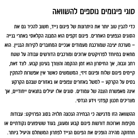
סוגי פיגומים נוספים להשוואה
כדי להבין טוב יותר את היתרונות של פיגום נייד, חשוב להכיר גם את
הסוגים הנפוצים האחרים. פיגום זקפים הוא המבנה הקלאסי באתרי בנייה
– מערכת יציבה שמורכבת מעמודים אנכיים המחוברים לקירות הבניין. הוא
מתאים במיוחד לפרויקטים ארוכים ומורכבים הדורשים עבודה על שטח
רחב וגבוה, אך החיסרון הוא זמן ההקמה והצורך בעיגון קבוע. לצד זאת,
קיימים פיגום שלוח ופיגום זיזי, המשמשים כאשר אין אפשרות להתקין
בסיס על הקרקע – למשל באזורים צפופים או באזורים שבהם הקרקע
אינה מאפשרת הצבה של עמודים. סוגים אלו יעילים בתנאים ייחודיים, אך
מצריכים תכנון קפדני וידע הנדסי.
ההשוואה הזו מדגישה כי הבחירה הנכונה תלויה בסוג הפרויקט: עבודות
מקיפות וארוכות דורשות פיגום קבוע ומעוגן, בעוד ששיפוצים נקודתיים או
תחזוקה מהירה הופכים את הפיגום הנייד לפתרון המשתלם והיעיל ביותר.