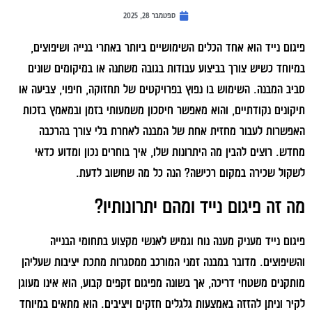
ספטמבר 28, 2025
פיגום נייד הוא אחד הכלים השימושיים ביותר באתרי בנייה ושיפוצים,
במיוחד כשיש צורך בביצוע עבודות בגובה משתנה או במיקומים שונים
סביב המבנה. השימוש בו נפוץ בפרויקטים של תחזוקה, חיפוי, צביעה או
תיקונים נקודתיים, והוא מאפשר חיסכון משמעותי בזמן ובמאמץ בזכות
האפשרות לעבור מחזית אחת של המבנה לאחרת בלי צורך בהרכבה
מחדש. רוצים להבין מה היתרונות שלו, איך בוחרים נכון ומדוע כדאי
לשקול שכירה במקום רכישה? הנה כל מה שחשוב לדעת.
מה זה פיגום נייד ומהם יתרונותיו?
פיגום נייד מעניק מענה נוח וגמיש לאנשי מקצוע בתחומי הבנייה
והשיפוצים. מדובר במבנה זמני המורכב ממסגרות מתכת יציבות שעליהן
מותקנים משטחי דריכה, אך בשונה מפיגום זקפים קבוע, הוא אינו מעוגן
לקיר וניתן להזזה באמצעות גלגלים חזקים ויציבים. הוא מתאים במיוחד