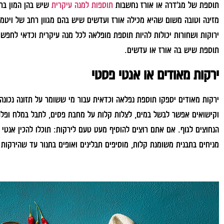
תוספת של מג'דרה או אורז נחשבות
תוספות למנה עיקרית
שיש בהן המון ברי
מזינה וטובה משום שהיא מכילה אורז ועדשים שיש בהם מגוון רחב של ויטמי
ירוקות ושחורות יכולות להיות תוספת מופלאה לכל מנה עיקרית וכדאי לחפש 
תוספת שיש בה אורז או עדשים.
ירקות מאודים או אנטי פסטי
ירקות מאודים יספקו תוספת נפלאה וכדאית עבור מי ששומר על תזונה נכונה ו
וקישואים אפשר לבשל במים, לצלות קלות על מחבת פסים, לתבל במלח ופלפל
הנחוצים לגוף. אם אתם רוצים להוסיף מעט טעם לירקות: תוכלו להכין אנטי פ
מניחים בתבנית משומנת קלות, מוסיפים תבלינים ואופים בתנור עד שהירקות 