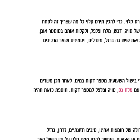
רס קלוי. כדי להכין תירס קלוי כל מה שצריך זה לקחת
ל סויה, דבש, מלח ופלפל, ולקלות אותם בטוסטר אובן,
את שיש בה ברזל, מינרלים, ויטמינים ושאר מרכיבים
די בישול השעועית מספר דקות במים. לאחר מכן משרים
 עם
מלח גס
, סויה ופלפל למספר דקות. תוספת כזאת תהיה
ה של חומצות אמינו, סיבים תזונתיים, זרחן, ברזל
ף או קציצות, ואפשר להכין ממנו סלט על ידי בישול קצר