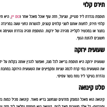
תירס קלוי
תוספת נהדרת ליד סטייק, שניצל, חזה עוף אוכל מאכל אחר ו
כוס יין
, היא תי
קלחי תירס, לחצות אותם לשני קלחים קטנים, להשרות כחצי שעה במרינדה ש
בתנור או במכשיר לקלייה מהירה של ירקות. התוספת תהיה נהדרת וטעימה וכז
חשובים להזנת הגוף.
שעועית ירוקה
שעועית ירוקה היא תוספת בריאה לכל מנה, ואפשר להכין אותה בקלות על י
את השעועית במי קרח לכמה שניות ומקפיצים את השעועית הירוקה במחבת
נהדרת בעיקר ליד נתח בשר עסיסי.
סלט קינואה
קינואה הוא מאכל המופק מזרעים שנחשב בריא מאוד. קינואה מכיל כמות גדול
ומגנזיום- כל אלה חשובים מאד לגוף. קינואה הוא תוספת נפלאה ליד חזה עו