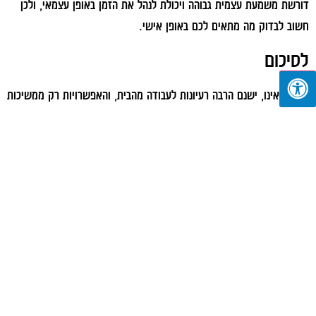
דורשת משמעת עצמית גבוהה ויכולת לנהל את הזמן באופן עצמאי, ולכן
חשוב לבדוק מה מתאים לכם באופן אישי.
לסיכום
כפי שראינו, ישנם הרבה רעיונות לעבודה מהבית, והאפשרויות רק ממשיכות
לגדול. לכן, הצעד הראשון הוא לזהות מה מתאים לכם – את הכישורים
שלכם, את הזמן שאתם יכולים להקדיש ואת סוג העבודה שמרגיש לכם
נכון. משם, עם קצת תכנון והתמדה, אפשר לבנות מקור הכנסה יציב
ומשמעותי מהנוחות של הבית שלכם.
למאמר הבא
למאמר הקודם
תפילין ספרדי או אשכנזי: מה ההבדל ביניהם?
למה חשוב לאכול חלבון? התפקיד המרכזי של החלבון בגוף
מאמרים נוספים