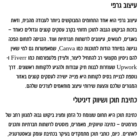
עיצוב גרפי
עיצוב גרפי הוא אחד התחומים המבוקשים ביותר לעבודה מהבית, וזאת
בזכות הביקוש הגבוה לתוכן חזותי בקרב עסקים קטנים וגדולים כאחד –
באנרים, לוגואים, עיצובים לרשתות חברתיות ועוד. הכניסה לתחום הפכה
נגישה במיוחד הודות לתוכנות כמו Canva, שמאפשרות גם למי שאין
להם ניסיון מקצועי רב להתחיל ליצור, ולצידן פלטפורמות כמו Fiverr ו-
Upwork שעוזרות לבנות תיק עבודות ולהגיע ללקוחות ראשונים. דרך
נוספת לבניית בסיס לקוחות היא פנייה ישירה לעסקים קטנים באזור
המגורים שלכם והצעת שירותי עיצוב מותאמים לצרכים שלהם.
כתיבת תוכן ושיווק דיגיטלי
כתיבת תוכן היא תחום שצומח כל הזמן ומציג ביקוש גבוה למגוון רחב של
פורמטים – כתיבה שיווקית, מאמרים, פוסטים לרשתות חברתיות ותכנים
לאתרים. כיום, כותבי תוכן מתמקדים בעיקר בכתיבת עומק ובאסטרטגיה,