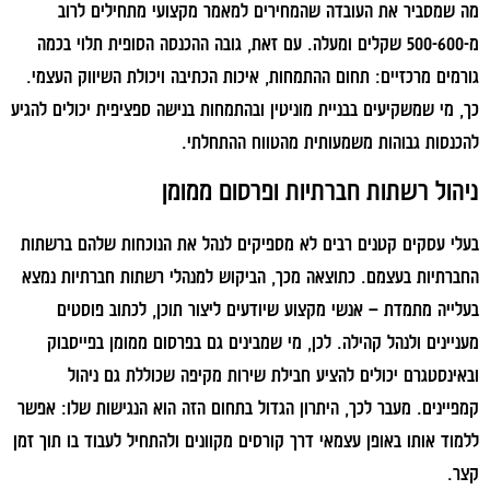
מה שמסביר את העובדה שהמחירים למאמר מקצועי מתחילים לרוב
מ-500-600 שקלים ומעלה. עם זאת, גובה ההכנסה הסופית תלוי בכמה
גורמים מרכזיים: תחום ההתמחות, איכות הכתיבה ויכולת השיווק העצמי.
כך, מי שמשקיעים בבניית מוניטין ובהתמחות בנישה ספציפית יכולים להגיע
להכנסות גבוהות משמעותית מהטווח ההתחלתי.
ניהול רשתות חברתיות ופרסום ממומן
בעלי עסקים קטנים רבים לא מספיקים לנהל את הנוכחות שלהם ברשתות
החברתיות בעצמם. כתוצאה מכך, הביקוש למנהלי רשתות חברתיות נמצא
בעלייה מתמדת – אנשי מקצוע שיודעים ליצור תוכן, לכתוב פוסטים
מעניינים ולנהל קהילה. לכן, מי שמבינים גם בפרסום ממומן בפייסבוק
ובאינסטגרם יכולים להציע חבילת שירות מקיפה שכוללת גם ניהול
קמפיינים. מעבר לכך, היתרון הגדול בתחום הזה הוא הנגישות שלו: אפשר
ללמוד אותו באופן עצמאי דרך קורסים מקוונים ולהתחיל לעבוד בו תוך זמן
קצר.