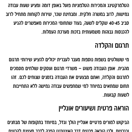
הטלמרקטינג והמכירות הטלפוניות פועל באופן דומה ומציע שעות עבודה
גמישות, לרוב במשרה חלקית. ומבחינת שכר, שירות לקוחות מתחיל לרוב
סביב 40-45 שקלים לשעה, בעוד שתחומי המכירות מאפשרים להגיע
להכנסות גבוהות משמעותית בזכות מערכת העמלות.
תרגום והקלדה
מי ששולטים בשפות נוספות מעבר לעברית יכולים להציע שירותי תרגום
מהבית. אופן העבודה פשוט – משרדי תרגום ועסקים שולחים מסמכים
לתרגום והקלדה, ואתם מבצעים את העבודה בזמנים שנוחים לכם. זהו
תחום שמתאים במיוחד למי שמחפשים עבודה גמישה ללא התחייבות
לשעות קבועות.
הוראה פרטית ושיעורים אונליין
הביקוש למורים פרטיים אונליין הולך וגדל, במיוחד בתקופות של מבחנים
ובגרויות, ולכן הוראה פרטית דרך האינטרנט הפכה לדרך מצוינת להרוויח