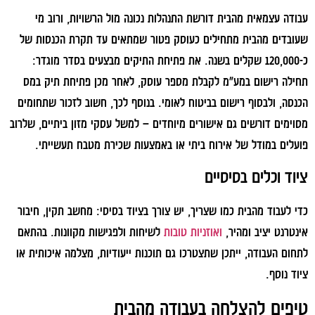
עבודה עצמאית מהבית דורשת התנהלות נכונה מול הרשויות, ורוב מי
שעובדים מהבית מתחילים כעוסק פטור שמתאים עד תקרת הכנסות של
כ-120,000 שקלים בשנה. את פתיחת התיקים מבצעים בסדר מוגדר:
תחילה רישום במע"מ לקבלת מספר עוסק, לאחר מכן פתיחת תיק במס
הכנסה, ולבסוף רישום בביטוח לאומי. בנוסף לכך, חשוב לזכור שתחומים
מסוימים דורשים גם אישורים מיוחדים – למשל עסקי מזון ביתיים, שלרוב
פועלים במודל של אירוח ביתי או באמצעות שכירת מטבח תעשייתי.
ציוד וכלים בסיסיים
כדי לעבוד מהבית כמו שצריך, יש צורך בציוד בסיסי: מחשב תקין, חיבור
אינטרנט יציב ומהיר,
ואוזניות טובות
לשיחות ולפגישות מקוונות. בהתאם
לתחום העבודה, ייתכן שתצטרכו גם תוכנות ייעודיות, מצלמה איכותית או
ציוד נוסף.
טיפים להצלחה בעבודה מהבית