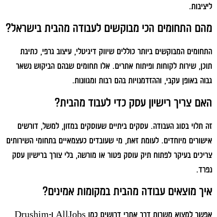
ליציבות.
מהם התחומים הכי מבוקשים לעבודה מהבית בישראל?
התחומים המבוקשים ביותר כוללים שיווק דיגיטלי, עיצוב גרפי, כתיבת
תוכן, שירות לקוחות ופיתוח אתרים. אלו תחומים שבהם הביקוש נשאר
גבוה באופן עקבי, וההזדמנויות בהם רבות ומגוונות.
האם צריך רישיון עסק כדי לעבוד מהבית?
זה תלוי בסוג העבודה. עסקים ביתיים שעוסקים במזון, למשל, דורשים
אישורים מיוחדים. לעומת זאת, מי שעובדים כעצמאיים בתחומי השירותים
צריכים בעיקר לפתוח תיק עוסק פטור או מורשה, בלי צורך ברישיון עסק
נפרד.
איך מוצאים עבודה מהבית במקומות אמינים?
אפשר למצוא משרות דרך אתרי דרושים כמו AllJobs ו-Drushim,