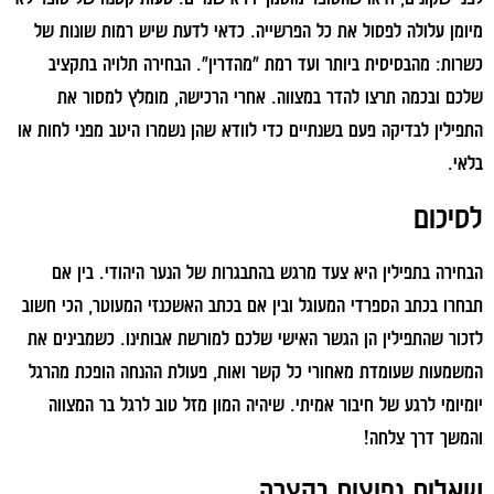
מיומן עלולה לפסול את כל הפרשייה. כדאי לדעת שיש רמות שונות של
כשרות: מהבסיסית ביותר ועד רמת "מהדרין". הבחירה תלויה בתקציב
שלכם ובכמה תרצו להדר במצווה. אחרי הרכישה, מומלץ למסור את
התפילין לבדיקה פעם בשנתיים כדי לוודא שהן נשמרו היטב מפני לחות או
בלאי.
לסיכום
הבחירה בתפילין היא צעד מרגש בהתבגרות של הנער היהודי. בין אם
תבחרו בכתב הספרדי המעוגל ובין אם בכתב האשכנזי המעוטר, הכי חשוב
לזכור שהתפילין הן הגשר האישי שלכם למורשת אבותינו. כשמבינים את
המשמעות שעומדת מאחורי כל קשר ואות, פעולת ההנחה הופכת מהרגל
יומיומי לרגע של חיבור אמיתי. שיהיה המון מזל טוב לרגל בר המצווה
והמשך דרך צלחה!
שאלות נפוצות בקצרה