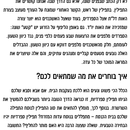
לא רק הכתב שבפנים שונה, אלא גם הדרך שבה אנחנו קושרים את
התפילין. בתפילין של ראש, הקשר האחורי שמונח על העורף מעוצב בצורת
האות דל"ת אצל הספרדים, בעוד שאצל האשכנזים הוא יוצר צורה
שמזכירה את האות יו"ד. גם באופן הליפוף על הזרוע יש "קטע" שונה:
הספרדים מלפפים את הרצועות שבע פעמים כלפי פנים, נגד כיוון השעון.
לעומתם, חלק מהאשכנזים מלפפים דווקא עם כיוון השעון. ההבדלים
האלה נובעים מטעמים קבליים ומנהגים עתיקים, והם אלה שיוצרים את
המראה המוכר של כל עדה.
איך בוחרים את מה שמתאים לכם?
הכלל הכי פשוט ונעים הוא ללכת בעקבות הבית. אם אבא וסבא שלכם
הניחו תפילין ספרדיות, זו כנראה הדרך הטובה ביותר בשבילכם להמשיך את
השרשרת. בנוסף לכך, מומלץ להתאים את סוג התפילין לנוסח התפילה
שלכם בבית הכנסת – מתפללים בנוסח עדות המזרח? תפילין ספרדיות יהיו
הבחירה הטבעית. שאלה שצצה הרבה היא האם מותר להחליף? התשובה