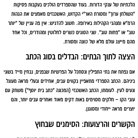
הלכתיות של ענקי הדורות. בעוד שהספרדים הולכים בעקבות פסיקות
"השולחן ערוך" ומסורת האר"י הקדוש, האשכנזים מאמצים את הגהות
הרמ"א ומנהגי הקהילות באירופה. חשוב להדגיש: אין פה עניין של "יותר
טוב" או "פחות טוב". שני הסוגים כשרים לחלוטין ומהודרים, וכל אחד
מהם מייצג עולם מלא של כוונה ומסורת.
הצצה לתוך הבתים: הבדלים בסוג הכתב
אם נפתח את בתי התפילין ונסתכל על הפרשיות שבפנים, נבחין מייד בשוני
ביניהם. הכתב הספרדי מתאפיין בקווים עבים, אחידים ובעלי מראה מעוגל
ונעים לעין. לעומתו, הכתב האשכנזי (המכונה "כתב בית יוסף") משחק עם
עובי הקו – חלקים מסוימים באות דקים מאוד ואחרים עבים יותר, והם
יוצרים מראה ייחודי ומסוגנן.
הקשרים והרצועות: הסימנים שבחוץ