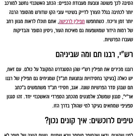
הסיבה לכך פשוטה ונובעת מעבודת הכפיים: הכתב האשכנזי נחשב למורכב
יותר לכתיבה בגלל הצורך לדייק בשינויי עובי הקו שדורש מהסופר הרבה
יותר זמן וריכוז. כשתחפשו
תפילין לרכישה
, אתם תוכלו לראות מגוון רחב
של רמות הידור שמושפעות גם מאיכות העור, ניסיון הסופר והבדיקות
שעברו הפרשיות.
רש"י, רבנו תם ומה שביניהם
רובנו מכירים את תפילין רש"י שהן הסטנדרט המקובל על כולם. עם זאת,
יש כאלה (בעיקר בחסידויות ובתנועת חב"ד) שמניחים גם תפילין של רבנו
תם שבהן סדר הפרשיות שונה. אגב, חסידי חב"ד משתמשים ב"כתב
אר"י", סגנון שמשלב אלמנטים מהכתב הספרדי והאשכנזי יחד. זהו סגנון
ספציפי שמתאים בעיקר למי שהולך בדרך הזו.
טיפים לרוכשים: איך קונים נכון?
לפני שקונים, ודאו שהסופר מוסמך וירא שמיים. טעות קטנה של סופר לא