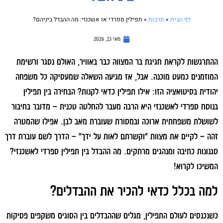
דף הבית
»
תרבות
»
תפילין ספרדי או אשכנזי: מה ההבדל ביניהם?
מאי 13, 2026
ההתרגשות לקראת חגיגת בר המצווה כבר באוויר, האולם נסגר ורשימת
המוזמנים כמעט מוכנה. אבל, אז מגיעה השאלה שמעסיקה כל משפחה
יהודית בסיטואציה הזו: אילו תפילין כדאי לקנות? הבחירה בין תפילין
בנוסח ספרדי לאשכנזי היא הרבה מעבר להחלטה טכנית – מדובר בחיבור
לשושלת משפחתית ארוכה ובמסורת שעוברת מאב לבן. אפילו שהמטרה
זהה – לקיים את מצוות "וקשרתם לאות על ידך" – הדרך לשם עוברת דרך
סגנונות כתיבה ומנהגים מרתקים. מה ההבדל בין תפילין ספרדי לאשכנזי?
המשיכו לקרוא!
למה בכלל כדאי להכיר את ההבדלים?
כשנכנסים לעולם התפילין, מגלים שההבדלים בין הסוגים משקפים פסיקות