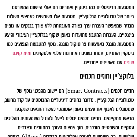
המטבעות הדיגיטליים כמו ביטקוין ואתריום הם אולי היישום המפורסם
ביותר של טכנולוגיית הבלוקצ'יין. מטבעות אלו משמשים כאמצעי תשלום
מבוזר שמאפשר העברת ערך בצורה מאובטחת ללא צורך בבנקים או גופים
פיננסיים. העברות המטבע מתועדות באופן שקוף בבלוקצ'יין הציבורי והיצע
המטבעות מוגבל באמצעות פרוטוקול מובנה. נוסף למטבעות הנפוצים כמו
ביטקוין ואתריום, צמחו בשנים האחרונות אלפי אלטקוינים
ומימ קוינס
שונים
עם מאפיינים ייחודיים.
בלוקצ'יין וחוזים חכמים
חוזים חכמים (Smart Contracts) הם יישום מהפכני נוסף של
טכנולוגיית הבלוקצ'יין. מדובר בחוזים דיגיטליים המבוססים על קוד מחשב,
שמסוגלים לאכוף את עצמם באופן אוטומטי כאשר התנאים שנקבעו
מראש מתקיימים. חוזים חכמים יכולים לייעל ולהוזיל משמעותית תהליכים
עסקיים ומשפטיים מורכבים, תוך צמצום הצורך במתווכים ובצדדים
שלישיים. הם משמשים ליצירת אפליקציות מבוזרות (dApps), הנפקת