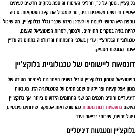
בלוקצ'יין. נוסף על כך, תהליכי האימות והוספת בלוקים חדשים לעיתים
איטיים ודורשים משאבים רבים, מה שמגביל את קצב העסקאות. סוגיה
נוספת היא הקושי לשנות או לעדכן מידע שכבר נכלל בבלוקצ'יין, מה שיכול
להיות בעיה במקרים מסוימים. ולבסוף, למרות הפוטנציאל העצום,
טכנולוגיית הבלוקצ'יין עדיין בשלבי התפתחות והרגולציה בתחום זה עדיין
איננה מגובשת מספיק.
דוגמאות ליישומים של טכנולוגיית בלוקצ'יין
הפוטנציאל הטמון בבלוקצ'יין הוביל בשנים האחרונות לצמיחה מהירה של
מגוון אפליקציות ופרויקטים שמבוססים על הטכנולוגיה הזו. מטבעות
דיגיטליים וחוזים חכמים הם שני התחומים הידועים ביותר, אך בלוקצ'יין
מיושם
בתעשיות רבות נוספות
כמו שרשראות אספקה, שירותים פיננסיים,
ניהול זהויות, שירותי בריאות ועוד.
בלוקצ'יין ומטבעות דיגיטליים