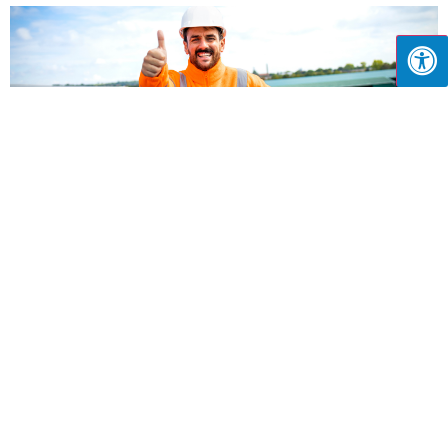
וולטה סולאר: איך אנרגיה סולארית משנה את מפת החשמל
בישראל?
יוני 25, 2026
וולטה סולאר מציעה מערכות סולאריות לבתים, עסקים ורשויות – עם
ליסינג, רכישה ושותפות. גלו למה אלפי לקוחות בחרו בנו.
קרא עוד »