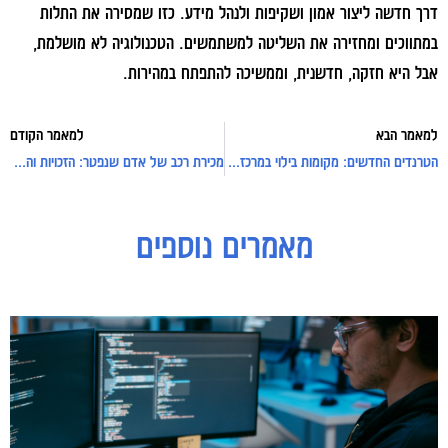
דרך חדשה ליצור אמון ושקיפות ולנהל מידע. כזו שמסירה את התלות
במתווכים ומחזירה את השליטה למשתמשים. הטכנולוגיה לא מושלמת,
אבל היא חזקה, חדשנית, וממשיכה להתפתח במהירות.
למאמר הבא
למאמר הקודם
הטרנדים החדשים: מקומות בילוי במרכז בערב שישדרגו את הלילה
מכירת רכב של אדם שנפטר: הזכויות והתהליכים שחשוב להכיר
מאמרים נוספים