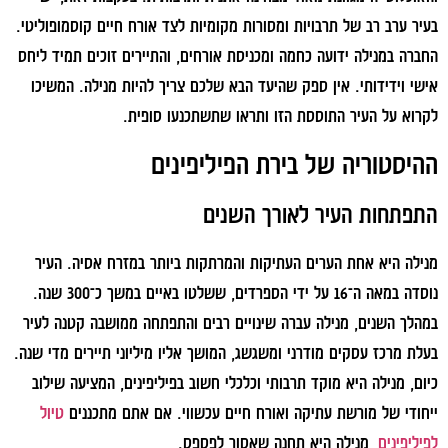
בעיר ערב רב של תרבויות ומסורות מקומיות לצד אורח חיים קוסמופוליטי.
החברה במנילה ידועה כחמה ומכניסת אורחים, והתיירים זוכים תמיד ליחס
אישי וידידותי. אין ספק שהיעד הבא שלכם צריך להיות מנילה. המשיכו
לקרוא על העיר התוססת הזו ותראו שתשתכנעו סופית.
ההיסטוריה של בירת הפיליפינים
התפתחות העיר לאורך השנים
מנילה היא אחת הערים העתיקות והמרתקות ביותר במזרח אסיה. העיר
נוסדה במאה ה־16 על ידי הספרדים, ששלטו באיים במשך כ־300 שנה.
במהלך השנים, מנילה עברה שינויים רבים והתפתחה ממושבה קטנה לעיר
בעלת מרכז עסקים מודרני ומשגשג, המושך אליו מיליוני תיירים מדי שנה.
כיום, מנילה היא מוקד תרבותי וכלכלי חשוב בפיליפינים, המציעה שילוב
ייחודי של מורשת עתיקה ואורח חיים עכשווי. אם אתם מתכננים
טיול
לפיליפינים
, מנילה היא תחנה שאסור לפספס.