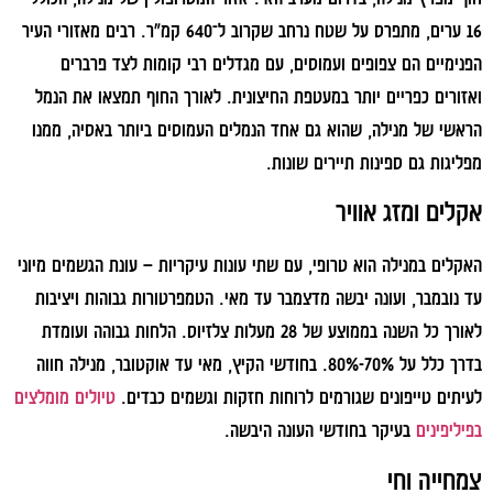
16 ערים, מתפרס על שטח נרחב שקרוב ל־640 קמ"ר. רבים מאזורי העיר
הפנימיים הם צפופים ועמוסים, עם מגדלים רבי קומות לצד פרברים
ואזורים כפריים יותר במעטפת החיצונית. לאורך החוף תמצאו את הנמל
הראשי של מנילה, שהוא גם אחד הנמלים העמוסים ביותר באסיה, ממנו
מפליגות גם ספינות תיירים שונות.
אקלים ומזג אוויר
האקלים במנילה הוא טרופי, עם שתי עונות עיקריות – עונת הגשמים מיוני
עד נובמבר, ועונה יבשה מדצמבר עד מאי. הטמפרטורות גבוהות ויציבות
לאורך כל השנה בממוצע של 28 מעלות צלזיוס. הלחות גבוהה ועומדת
בדרך כלל על 70%-80%. בחודשי הקיץ, מאי עד אוקטובר, מנילה חווה
לעיתים טייפונים שגורמים לרוחות חזקות וגשמים כבדים.
טיולים מומלצים
בפיליפינים
בעיקר בחודשי העונה היבשה.
צמחייה וחי