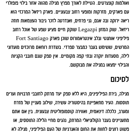
ואולמות קונצרטים. הטיילת לאורך מפרץ מנילה מהווה אזור בילוי פופולרי
עם פארקים, מזרקות ומופעי רחוב צבעוניים. פארק ריזאל המרכזי הוא
ריאה ירוקה ובה אגם, גני פרחים, ואנדרטה לזכר גיבור העצמאות חוזה
ריזאל. שוק המזון Legazpi שוקק חיים מציע שפע של אוכל רחוב
פיליפיני אותנטי ובלב אינטראמורוס שוכן פארק Fort Santiago
המרשים, ששימש בעבר כמבצר ספרדי. בשדרת רוחאס מרוכזים מועדוני
לילה, מסעדות יוקרה ובתי קפה מקומיים. אין ספק שגם חובבי הקניות
והבילוי ימצאו במנילה את מבוקשם.
לסיכום
מנילה, בירת הפיליפינים, היא ללא ספק יעד מרתק לחובבי תרבויות וערים
תוססות. העיר מתאפיינת בהיסטוריה עשירה, שילוב מעניין של מזרח
ומערב, כלכלה דינאמית, ואווירה קוסמופוליטית צבעונית. בין אם אתם
מתעניינים בעבר הקולוניאלי המרתק, נהנים מחיי הלילה התוססים, או
פשוט רוצים לחוות את החום והאנרגיות של העם הפיליפיני, מנילה לא