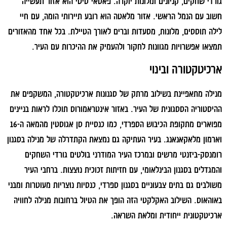
גורדי שחקים, קניונים ומלונות יוקרה. פאסאי סיטי הוא אזור תעשייה
חשוב עם הנמל הראשי. אזור מלאטה הוא רובע תיירותי הומה, עם חיי
לילה תוססים, מלונות, מסעדות וברים לאורך הטיילת. בכל אחד מהאזורים
תמצאו אפשרויות מגוונות לחקור ולהעמיק את ההיכרות עם העיר.
ארכיטקטורה ובינוי
מנילה מתאפיינת בשילוב מרתק של סגנונות ארכיטקטורה, המשקפים את
ההיסטוריה הססגונית של העיר. באזור אינטראמורוס תוכלו לראות בניינים
מפוארים מתקופת הכיבוש הספרדי, כמו כנסיית סן אגוסטין מהמאה ה-16
וארמון מלאקאנאנג. בעיר העתיקה גם נמצאת הקתדרלה של מנילה בסגנון
רומנסק-ביזנטי מרשים ובמרכז העיר המודרני בולטים גורדי השחקים
והמגדלים בסגנון הבינלאומי, עם חזיתות זכוכית נוצצות. ברחבי העיר
משולבים גם בתים צבעוניים בסגנון ספרדי, כנסיות נוצריות מעוטרות ומבני
באוהאוס. השילוב האקלקטי הזה הופך את הטיול ברחובות מנילה לחוויה
ארכיטקטונית ייחודית ומלאת השראה.