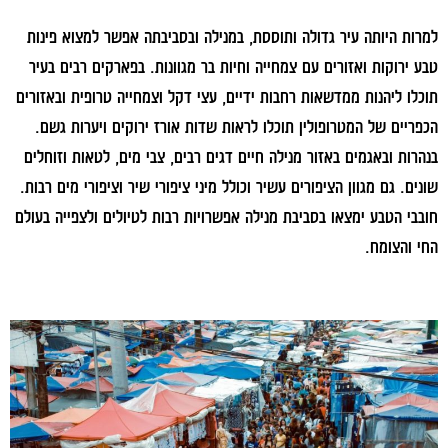
למרות היותה עיר גדולה ותוססת, במנילה ובסביבתה אפשר למצוא פינות
טבע ירוקות ואזורים עם צמחייה וחיות בר מגוונות. בפארקים רבים בעיר
תוכלו ליהנות ממדשאות רחבות ידיים, עצי דקל וצמחייה טרופית ובאזורים
הכפריים של המטרופולין תוכלו לראות שדות אורז ירוקים ויערות גשם.
בנהרות ובאגמים באזור מנילה חיים דגים רבים, צבי מים, לטאות וזוחלים
שונים. גם מגוון הציפורים עשיר וכולל מיני ציפורי שיר וציפורי מים רבות.
חובבי הטבע ימצאו בסביבת מנילה אפשרויות רבות לטיולים ולצפייה בעולם
החי והצומח.