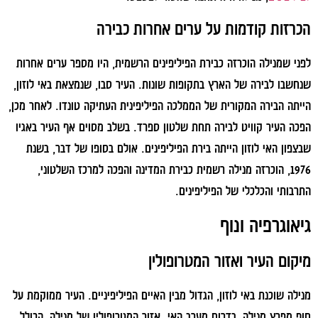
הכרזות קודמות על ערים אחרות כבירה
לפני שמנילה הוכרזה כבירת הפיליפינים הרשמית, היו מספר ערים אחרות
שנחשבו לבירה של הארץ בתקופות שונות. העיר סבו, שנמצאת באי לוזון,
הייתה הבירה המקורית של הממלכה הפיליפינית העתיקה טונדו. לאחר מכן,
הפכה העיר קוויט לבירה תחת שלטון ספרד. בשלב מסוים אף העיר באגיו
שבצפון האי לוזון הייתה בירת הפיליפינים. אולם בסופו של דבר, בשנת
1976, הוכרזה מנילה רשמית כבירת המדינה והפכה למרכז השלטוני,
התרבותי והכלכלי של הפיליפינים.
גיאוגרפיה ונוף
מיקום העיר ואזור המטרופולין
מנילה שוכנת באי לוזון, הגדול מבין האיים הפיליפיניים. העיר ממוקמת על
חוף מפרץ מנילה, בדרום מערב האי. אזור המטרופולין של מנילה, הכולל