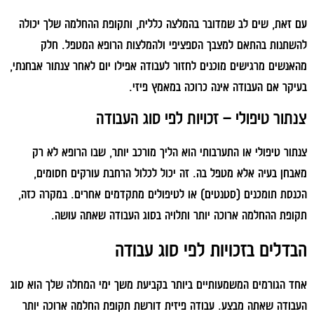
עם זאת, שים לב שמדובר בהמלצה כללית, ותקופת ההחלמה שלך יכולה
להשתנות בהתאם למצבך הספציפי ולהמלצות הרופא המטפל. חלק
מהאנשים מרגישים מוכנים לחזור לעבודה אפילו יום לאחר צנתור אבחנתי,
בעיקר אם העבודה אינה כרוכה במאמץ פיזי.
צנתור טיפולי – זכויות לפי סוג העבודה
צנתור טיפולי או התערבותי הוא הליך מורכב יותר, שבו הרופא לא רק
מאבחן בעיה אלא מטפל בה. זה יכול לכלול הרחבת עורקים חסומים,
הכנסת תומכנים (סטנטים) או לטיפולים מתקדמים אחרים. במקרה כזה,
תקופת ההחלמה ארוכה יותר ותלויה בסוג העבודה שאתה עושה.
הבדלים בזכויות לפי סוג עבודה
אחד הגורמים המשמעותיים ביותר בקביעת משך ימי המחלה שלך הוא סוג
העבודה שאתה מבצע. עבודה פיזית דורשת תקופת החלמה ארוכה יותר