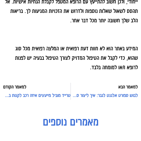
ייחודי, ולכן חשוב להתייעץ עם הרופא המטפל לקבלת הנחיות אישיות. אל
תהסס לשאול שאלות נוספות ולדרוש את הזכויות המגיעות לך. בריאות
הלב שלך חשובה יותר מכל דבר אחר.
המידע באתר הוא לא חוות דעת רפואית או המלצה רפואית מכל סוג
שהוא, כדי לקבל את הטיפול המדויק לצורך הטיפול בבעיה יש לפנות
לרופא ו/או למומחה בלבד.
למאמר הבא
למאמר הקודם
לבוש ספורט אלגנט לגבר: איך ליצור סטייל מנצח לכל מצב?
טרייד מוביל מייעצים איזה רכב לקנות בהתאם לצרכים ולתקציב האישי
מאמרים נוספים