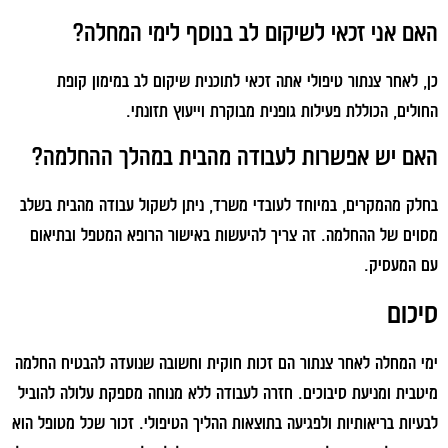
האם אני זכאי לשיקום לב בנוסף לימי המחלה?
כן, לאחר צנתור טיפולי אתה זכאי לתוכנית שיקום לב במימון קופת
החולים, הכוללת פעילות גופנית מבוקרת וייעוץ תזונתי.
האם יש אפשרות לעבודה מהבית במהלך ההחלמה?
בחלק מהמקרים, במיוחד לעובדי משרד, ניתן לשקול עבודה מהבית בשלב
מסוים של ההחלמה. זה צריך להיעשות באישור הרופא המטפל ובתיאום
עם המעסיק.
סיכום
ימי המחלה לאחר צנתור הם זכות חוקית וחשובה שנועדה להבטיח החלמה
מיטבית ומניעת סיבוכים. חזרה לעבודה ללא מנוחה מספקת עלולה להוביל
לבעיות בריאותיות ולפגיעה בתוצאות ההליך הטיפולי. זכור שכל מטופל הוא