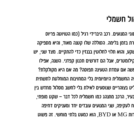
ול חשמלי
 המנועים. רכב היברידי רגיל (כמו הטויוטה פריוס
ת בזמן בלימה. הסוללה שלו קטנה מאוד, והיא מספיקה
, והוא תלוי לחלוטין בבנזין כדי להתקיים. מצד שני, יש
לומטרים, אבל הם דורשים תכנון קפדני. השנה, אפילו
עשה אם עמדת הטעינה תפוסה? מה אם היא מקולקלת?
יה החשמלית היומיומית בלי המחויבות המוחלטת לתשתית
ט בצוהריים שנוסעים לאילת בלי לחשב מסלול מחדש בין
בעיר, הרכב מתנהג כמו חשמלית לכל דבר – שקט מופתי,
ח לעקיפה, שני המנועים עובדים יחד ומעניקים דחיפה
עוצמתית. המעבר בין המנועים בדגמים החדשים של השנה, כמו אלה של חברות MG או BYD, הוא כמעט בלתי מוחשי. זה פשוט