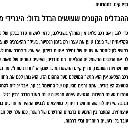
בזינוקים ובתמרונים.
ההבדלים הקטנים שעושים הבדל גדול: היברידי מ
כדי להבין אם רכב פלאג אין מומלץ בשבילכם, כדאי לעשות סדר בבלגן של סוגי
הקלאסית של פעם) טוען את עצמו רק בזמן הנסיעה, בעיקר מהאנרגיה שנוצר
בקושי לקילומטר או שניים של זחילה איטית בפקק. אי אפשר לחבר אותו לשקע
לנו את הרכבים החשמליים המלאים. הם נהדרים, מציעים טווחים של מאות קי
שהתשתיות השתפרו, עדיין קיים החשש המוכר שנקרא "חרדת טווח". מה נ
רכב הפלאג אין הוא הגשר המושלם מעל התהום הזו. הוא נותן לכם את החוו
הטעינה הציבורית. אתם נהנים מהשקט של החשמל בבוקר, אבל יכולים להחלי
עמדות טעינה מהירות. הנסיעה עצמה מרגישה שונה מאוד מרכב בנזין רגיל. 
תגובה מיידית לדוושה ותחושת ריחוף. כשיוצאים לכביש המהיר או צריכים כו
עובד בלי רעשים מיותרים ובלי דרמות.