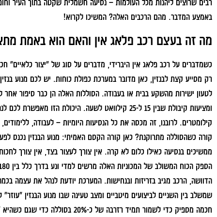
רבים שרוצים ליהנות מכל העולמות – נסיעה חשמלית שקטה בתוך העיר וחו
באמצע המדבר. מהם הרכבים האלה? המשיכו לקרוא!
מה זה בעצם רכב פלאג אין והאם הוא באמת מתא
כשמדברים על רכב פלאג אין היברידי, מדברים על סוג של "יצור כלאיים" חכם
רק מסייע קצת לבנזין, כאן מדובר במערכת כפולת כוחות. יש לכם מנוע בנזין
לטעון ישירות מהשקע בבית או בעבודה. הסוללות האלה הן כבר סיפור אחר לגמ
קילומטרים. לרובנו, זה מכסה את כל הנסיעות היומיות – לעבודה, ללימודים,
קורה כשהסוללה מתרוקנת? כאן קורה הקסם האמיתי: מנוע הבנזין נכנס לפע
ממשיכים בנסיעה כאילו כלום לא קרה. אין צורך לעצור בצד, אין צורך לחכו
הדוושה, הרכב מגיב בזריזות ובנחישות. המערכת יודעת לנהל את עצמה בכמ
שמשלב בין השניים לביצועים מיטביים ומצב טעינה שבו מנוע הבנזין "עוזר
חכמה מספיק כדי לשמור תמיד רזרבה של כ