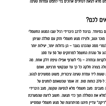
פש מלא לצאת לטיולים ארוכים בלי לחפש עמדות טעינה
ים לכם?
 במיוחד. בניגוד לרכב היברידי רגיל שבו המנוע החשמלי
 מוכר וטוב, ולצידו מנוע חשמלי חזק עם סוללה שניתן
רי ממה שהכרנו בעבר – הן גדולות יותר, יעילות יותר
ומציעות קיבולת שבין 15 ל-25 קילוואט לשעה. היכולת הזו מאפשרת לכם לנהוג על טהרת החשמל למרחקים של 50 עד 100
 לקניות ובחזרה – בלי לשרוף אפילו טיפת דלק אחת. מה
ולה בצורה חלקה כל כך עד שבקושי תרגישו, ואתם
ת שעות ליד עמדת טעינה ציבורית, פשוט ממשיכים לנהוג.
הספק הכוח המשולב של המכוניות האלה מרשים למדי ונע בדרך כלל בין 180 ל-270 כוחות סוס. זה אומר שכשאתם לוחצים על
ה מצבים: מצב חשמלי מלא לנסיעה שקטה, מצב היברידי
" למלא את הסוללה תוך כדי תנועה. חשוב לדעת שהמערכת
-20% בסוללה כדי שגם כשהיא "ריקה" עדיין תיהנו מהיתרונות של מנוע חשמלי שמסייע