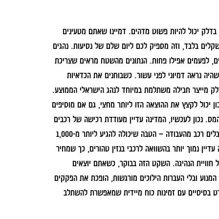
בדלק יכול להיות פשוט מדהים. דמיינו שאתם מטעינים
הרכב בכל לילה בחניה הביתית. העלות של טעינה מלאה היא כ-8 עד 10 שקלים בלבד, וזה מספיק לכם ליום שלם של נסיעות. נהגים
ם, לפעמים אפילו פחות. הנתונים מהשטח מראים שצריכת
ליטרים לכל 100 קילומטרים. זה נתון שהיה נראה דמיוני לפני עשור. כשבוחנים את הכדאיות
לק מייצר חבילה משתלמת במיוחד לנהג הישראלי הממוצע.
ג אין שנוסע נכון יכול לקצץ את ההוצאה הזו ליותר מחצי, גם אם מוסיפים
ס. נכון לעכשיו, המדינה עדיין מעודדת רכישה של רכבים
עם פליטות נמוכות. רכבי פלאג אין נהנים מהנחה רצינית בשווי השימוש למקבלים רכב מהעבודה – הטבה שיכולה להגיע ליותר מ-1,000
ין נמוך יותר בהשוואה לרכבי בנזין טהורים, כך שמחיר
 חוויית הנהיגה. השקט הזה בבוקר, כשאתם יוצאים
המנוע ובלי העברות הילוכים מורגשות, הופכת את הפקקים
ורט בסיסיים עם זמינות כוח מיידית שמאפשרת להשתלב