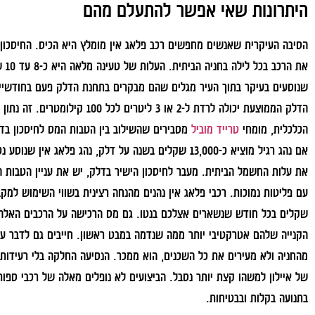
היתרונות שאי אפשר להתעלם מהם
הסיבה העיקרית שאנשים מחפשים רכב פלאג אין מומלץ היא הכיס. החיסכון 
את 
שנוסעים בעיקר בתוך העיר מגלים שהם מבקרים בתחנת הדלק פעם בחודשיי
הדלק הממוצעת יכולה לרדת ל-2 או 3 
הכלכלית, מומחי
טרייד מוביל
מסבירים שהשילוב בין הטבות המס לחיסכון בד
אם נהג רגיל מוציא כ-13,000 שקלים בשנה על דלק, נהג פלא
את עלות החשמל הביתית. מעבר לחיסכון הישיר בדלק, יש את עניין הטבות המ
שקלים בכל חודש שנשארים אצלכם בנטו. גם מס הרכישה על הרכבים האלה עדי
הקנייה שלהם אטרקטיבי יותר ממה שנדמה במבט ראשון. חייבים גם לדבר על
מהחניה ולא מעירים את כל השכנים, הוא ממכר. הנסיעה החלקה בלי רעידות 
של איילון למשהו קצת יותר נסבל. הביצועים לא נופלים מאלה של רכבי ספ
בתנועה בקלות ובבטיחות.