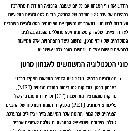
מחדש את נוף האבחון עם כל יום שעובר. הרפואה המודרנית מתקרבת
במהירות אל עבר גילוי מוקדם של המחלה, הודות לטכנולוגיות החלוציות
העומדות לרשותנו. במאמר זה נחשוף את הפיתוחים הטכנולוגיים העומדים
לצד הרופאים, שלא רק משתנים אלא מחוללים מהפכה בשלבים
המוקדמים של גילוי סרטן, ונחשוב כיצד התפתחויות אלה מסייעות
לרופאים לעשות צעדים שנחשבו בעבר בלתי אפשריים.
סוגי הטכנולוגיה המשמשים לאבחון סרטן
טכנולוגיות הדמיה:
טכנולוגיות הדמיה ממלאות תפקיד מרכזי
באבחון סרטן. טכניקות כמו דימות תהודה מגנטית (MRI),
סריקות טומוגרפיה ממוחשבת (CT) וסריקות טומוגרפיה של
פליטת פוזיטרונים (PET) מספקות תמונות מפורטות של המבנים
הפנימיים של הגוף. תמונות אלה מסייעות בזיהוי גידולים ובהערכת
גודלם, מיקומם ופוטנציאל ההתפשטות שלהם לאזורים אחרים.