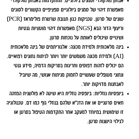
אבחון מולקולרי וסמנים ביולוגיים:
ההתקדמות באבחון מולקולרי
מאפשרת זיהוי של סמנים ביולוגיים ספציפיים הקשורים לסוגים
שונים של סרטן. טכניקות כגון תגובת שרשרת פולימראז (PCR)
וריצוף הדור הבא (NGS) מאפשרות זיהוי מוטציות גנטיות
ושינויים שיכולים לאותת על נוכחות סרטן.
בינה מלאכותית ולמידת מכונה:
אלגוריתמים של בינה מלאכותית
(AI) ולמידת מכונה משמשים יותר ויותר לניתוח נתונים רפואיים.
הם יכולים לזהות דפוסים וחריגות בסריקות הדמיה, מידע גנטי
ונתוני מטופלים שעשויים לחמוק מניתוח אנושי, מה שיוביל
לאבחנות מדויקות יותר.
ביופסיות נוזליות:
ביופסיה נוזלית היא שיטה לא פולשנית המזהה
תאים סרטניים או את הדנ"א שלהם בנוזלי גוף כמו דם. טכנולוגיה
זו שימושית במיוחד למעקב אחר התקדמות הטיפול בסרטן או
לגילוי הישנות סרטן.