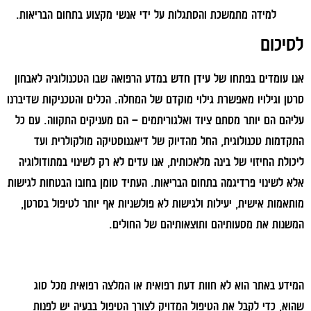
למידה מתמשכת והסתגלות על ידי אנשי מקצוע בתחום הבריאות.
לסיכום
אנו עומדים בפתחו של עידן חדש במדע הרפואה שבו הטכנולוגיה לאבחון
סרטן וגילויו מאפשרת גילוי מוקדם של המחלה. הכלים והטכניקות שדיברנו
עליהם הם יותר מסתם ציוד ואלגוריתמים – הם מעניקים התקווה. עם כל
התקדמות טכנולוגית, החל מהדיוק של דיאגנוסטיקה מולקולרית ועד
ליכולת החיזוי של בינה מלאכותית, אנו עדים לא רק לשינוי במתודולוגיה
אלא לשינוי פרדיגמה בתחום הבריאות. העתיד טומן בחובו הבטחות לגישות
מותאמות אישית, יעילות ולגישות לא פולשניות אף יותר לטיפול בסרטן,
המשנות את מסעותיהם ותוצאותיהם של החולים.
המידע באתר הוא לא חוות דעת רפואית או המלצה רפואית מכל סוג
שהוא, כדי לקבל את הטיפול המדויק לצורך הטיפול בבעיה יש לפנות