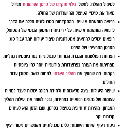
לטיפול מוצלח. למשל,
גילוי מוקדם של סרטן הערמונית
מגדיל
מאוד את סיכויי הטיפול וההישרדות של החולה.
רפואה מותאמת אישית:
ההתקדמות הטכנולוגית סללה את הדרך
לרפואה מותאמת אישית. על ידי ניתוח המטען הגנטי של המטופל,
רופאים יכולים להתאים אסטרטגיות טיפול יעילות יותר עבור סוג
הסרטן הספציפי של הפרט.
הפחתת הפולשנות והגברת הנוחות:
טכנולוגיות כמו ביופסיות נוזליות
מפחיתות את הצורך בפרוצדורות פולשניות יותר כמו ביופסיות
רקמות, מה שהופך את
תהליך האבחון
לפחות כואב ומסוכן עבור
החולים.
שיפור היעילות:
בינה מלאכותית ולמידת מכונה יכולות לעבד כמויות
עצומות של נתונים רפואיים במהירות, ובכך לשפר את יעילות תהליך
האבחון. מהירות זו חיונית בטיפול בסרטן, שבו הזמן הוא לעיתים
קרובות יקר.
ניטור רציף ואיתור הישנות:
כלים טכנולוגיים מאפשרים ניטור רציף