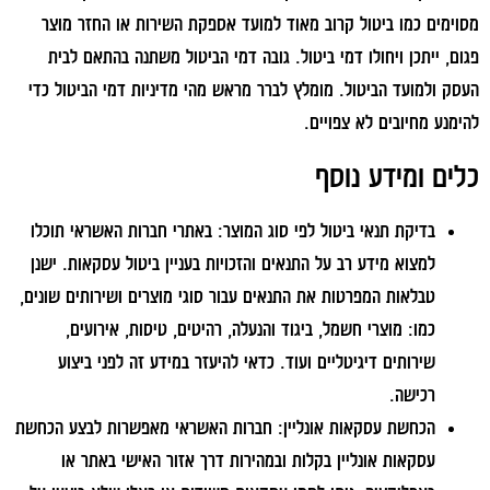
מסוימים כמו ביטול קרוב מאוד למועד אספקת השירות או החזר מוצר
פגום, ייתכן ויחולו דמי ביטול. גובה דמי הביטול משתנה בהתאם לבית
העסק ולמועד הביטול. מומלץ לברר מראש מהי מדיניות דמי הביטול כדי
להימנע מחיובים לא צפויים.
כלים ומידע נוסף
בדיקת תנאי ביטול לפי סוג המוצר:
באתרי חברות האשראי תוכלו
למצוא מידע רב על התנאים והזכויות בעניין ביטול עסקאות. ישנן
טבלאות המפרטות את התנאים עבור סוגי מוצרים ושירותים שונים,
כמו: מוצרי חשמל, ביגוד והנעלה, רהיטים, טיסות, אירועים,
שירותים דיגיטליים ועוד. כדאי להיעזר במידע זה לפני ביצוע
רכישה.
הכחשת עסקאות אונליין:
חברות האשראי מאפשרות לבצע הכחשת
עסקאות אונליין בקלות ובמהירות דרך אזור האישי באתר או