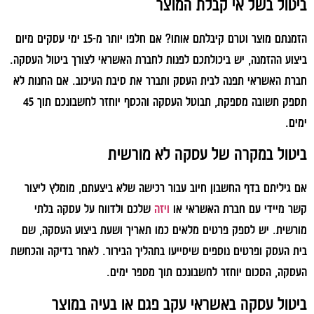
ביטול בשל אי קבלת המוצר
הזמנתם מוצר וטרם קיבלתם אותו? אם חלפו יותר מ-15 ימי עסקים מיום
ביצוע ההזמנה, יש ביכולתכם לפנות לחברת האשראי לצורך ביטול העסקה.
חברת האשראי תפנה לבית העסק ותברר את סיבת העיכוב. אם החנות לא
תספק תשובה מספקת, תבוטל העסקה והכסף יוחזר לחשבונכם תוך 45
ימים.
ביטול במקרה של עסקה לא מורשית
אם גיליתם בדף החשבון חיוב עבור רכישה שלא ביצעתם, מומלץ ליצור
קשר מיידי עם חברת האשראי או
ויזה
שלכם ולדווח על עסקה בלתי
מורשית. יש לספק פרטים מלאים כמו תאריך ושעת ביצוע העסקה, שם
בית העסק ופרטים נוספים שיסייעו בתהליך הבירור. לאחר בדיקה והכחשת
העסקה, הסכום יוחזר לחשבונכם תוך מספר ימים.
ביטול עסקה באשראי עקב פגם או בעיה במוצר