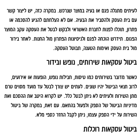
לעיתים מתגלה פגם או בעיה במוצר שנרכש. במקרה כזה, יש ליצור קשר
עם בית העסק ולהסביר את הבעיה. אם לא הצלחתם להגיע להסכמה או
פתרון, תוכלו לפנות לחברת האשראי ולבקש לבטל את העסקה עקב המוצר
הפגום. תידרש הוכחה לפגם ולניסיונות הפתרון מול החנות. לאחר בירור
מול בית העסק ואימות הטענה, תבוטל העסקה.
ביטול עסקאות שירותים, נופש ובידור
כאשר מדובר בשירותים כמו טיסות, חבילות נופש, הופעות או אירועים,
לרוב תנאי הביטול יהיו שונים. לעתים יש צורך לבטל עד מועד מסוים טרם
מתן השירות ולעיתים לא ניתן לבטל כלל. יש לקרוא היטב את ההסכם ואת
מדיניות הביטול של הספק ולפעול בהתאם. עם זאת, במקרה של ביטול
השירות על ידי הספק עצמו, ניתן לקבל החזר כספי מלא.
ביטול עסקאות רוכלות