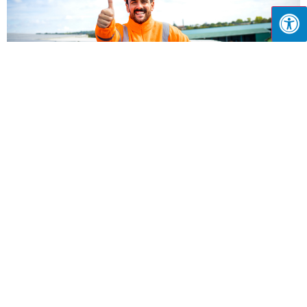
וולטה סולאר: איך אנרגיה סולארית משנה את מפת החשמל
בישראל?
יוני 25, 2026
וולטה סולאר מציעה מערכות סולאריות לבתים, עסקים ורשויות – עם
ליסינג, רכישה ושותפות. גלו למה אלפי לקוחות בחרו בנו.
קרא עוד »