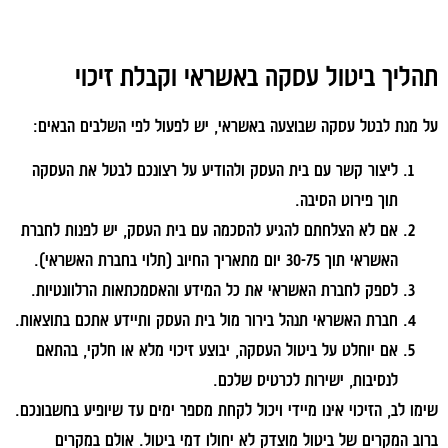
תהליך ביטול עסקה באשראי וקבלת זיכוי
על מנת לבטל עסקה שבוצעה באשראי, יש לפעול לפי השלבים הבאים:
ליצור קשר עם בית העסק ולהודיע על רצונכם לבטל את העסקה
תוך פירוט הסיבה.
אם לא הצלחתם להגיע להסכמה עם בית העסק, יש לפנות לחברת
האשראי תוך 30-75 יום מתאריך החיוב (תלוי בחברת האשראי).
לספק לחברת האשראי את כל המידע והאסמכתאות הרלוונטיות.
חברת האשראי תנהל בירור מול בית העסק ותיידע אתכם בתוצאות.
אם יוחלט על ביטול העסקה, יבוצע זיכוי מלא או חלקי, בהתאם
לנסיבות, ישירות לכרטיס שלכם.
שימו לב, הזיכוי אינו מיידי ויכול לקחת מספר ימים עד שיופיע בחשבונכם.
ברוב המקרים של ביטול מוצדק לא יחולו דמי ביטול. אולם במקרים