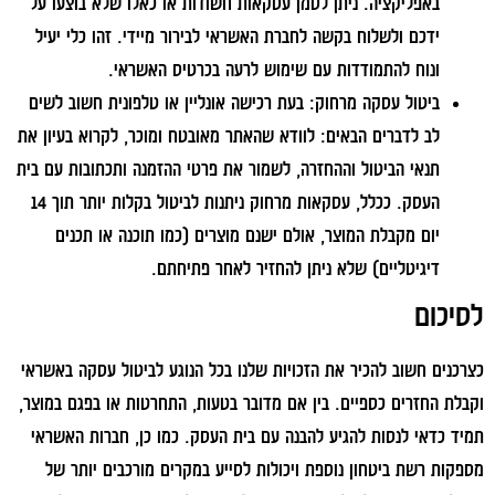
באפליקציה. ניתן לסמן עסקאות חשודות או כאלו שלא בוצעו על
ידכם ולשלוח בקשה לחברת האשראי לבירור מיידי. זהו כלי יעיל
ונוח להתמודדות עם שימוש לרעה בכרטיס האשראי.
ביטול עסקה מרחוק:
בעת רכישה אונליין או טלפונית חשוב לשים
לב לדברים הבאים: לוודא שהאתר מאובטח ומוכר, לקרוא בעיון את
תנאי הביטול וההחזרה, לשמור את פרטי ההזמנה ותכתובות עם בית
העסק. ככלל, עסקאות מרחוק ניתנות לביטול בקלות יותר תוך 14
יום מקבלת המוצר, אולם ישנם מוצרים (כמו תוכנה או תכנים
דיגיטליים) שלא ניתן להחזיר לאחר פתיחתם.
לסיכום
כצרכנים חשוב להכיר את הזכויות שלנו בכל הנוגע לביטול עסקה באשראי
וקבלת החזרים כספיים. בין אם מדובר בטעות, התחרטות או בפגם במוצר,
תמיד כדאי לנסות להגיע להבנה עם בית העסק. כמו כן, חברות האשראי
מספקות רשת ביטחון נוספת ויכולות לסייע במקרים מורכבים יותר של