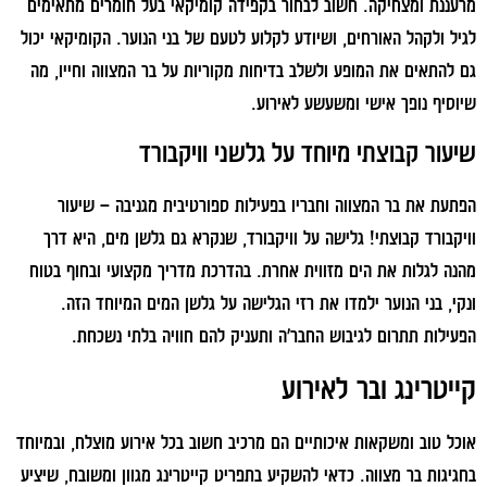
מרעננת ומצחיקה. חשוב לבחור בקפידה קומיקאי בעל חומרים מתאימים
לגיל ולקהל האורחים, ושיודע לקלוע לטעם של בני הנוער. הקומיקאי יכול
גם להתאים את המופע ולשלב בדיחות מקוריות על בר המצווה וחייו, מה
שיוסיף נופך אישי ומשעשע לאירוע.
שיעור קבוצתי מיוחד על גלשני וויקבורד
הפתעת את בר המצווה וחבריו בפעילות ספורטיבית מגניבה – שיעור
וויקבורד קבוצתי! גלישה על וויקבורד, שנקרא גם גלשן מים, היא דרך
מהנה לגלות את הים מזווית אחרת. בהדרכת מדריך מקצועי ובחוף בטוח
ונקי, בני הנוער ילמדו את רזי הגלישה על גלשן המים המיוחד הזה.
הפעילות תתרום לגיבוש החבר'ה ותעניק להם חוויה בלתי נשכחת.
קייטרינג ובר לאירוע
אוכל טוב ומשקאות איכותיים הם מרכיב חשוב בכל אירוע מוצלח, ובמיוחד
בחגיגות בר מצווה. כדאי להשקיע בתפריט קייטרינג מגוון ומשובח, שיציע