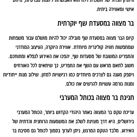
היתרון הגדול של השכרת וילה הוא האפשרות ליהנות מפרטיות, מיחס
אישי ומאווירה ביתית.
בר מצווה במסעדת שף יוקרתית
קיום הבר מצווה במסעדת שף מובילה יכול להיות מושלם עבור משפחות
שמחפשות חוויה קולינרית מיוחדת. אווירת היוקרה, העיצוב המודרני
והתפריט המשובח של מסעדות שף, יהפכו את האירוע לנפלא ומתוחכם.
חשוב לתאם מראש עם השף את התפריט, כך שיתאים לכל האורחים
ויספק מענה גם לצרכים מיוחדים כמו רגישויות למזון. שילוב מנות ייחודיות
ומנות גורמה עשויות להרשים את כולם.
חגיגת בר מצווה בכותל המערבי
עריכת טקס בר המצווה באתר היהודי הקדוש ביותר, הכותל המערבי
בירושלים, היא דרך מצוינת לשלב את המשמעות הרוחנית והדתית של
האירוע. מלבד הטקס המרגש, ניתן לערוך בסמוך לכותל גם מסיבת בר