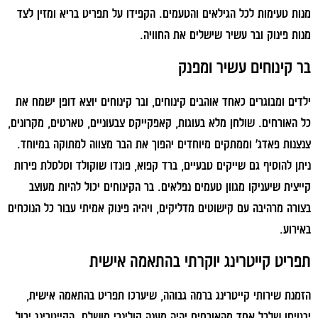
מנות טעימות לכל הגילאים והטעמים. הקפידו על תפריט בריא ומזין לצד
מנות פינוק ובר עשיר שישלים את החוויה.
בר קינוחים עשיר ומפנק
ילדים ומבוגרים כאחד אוהבים קינוחים, ובר קינוחים יוצא דופן ישמח את
כל האורחים. שולחן מלא בעוגות, קאפקייקס צבעוניים, טארטים, מקרונים,
צנצנות פאדג' וממתקים מיוחדים יהפוך את הבר מצווה למתוקה במיוחד.
ניתן להוסיף גם שייקים טבעיים, ברד קפוא, פונדו שוקולד וסלסלת פירות
קייצית שיעניקו מגוון טעמים נפלאים. בר הקינוחים יכול להיות מעוצב
בצורה מרהיבה עם קישוטים מדליקים, ויהיה פינוק אמיתי עבור כל הנוכחים
באירוע.
תפריט קייטרינג יוקרתי בהתאמה אישית
הזמנת שירותי קייטרינג ברמה גבוהה, שיערכו תפריט בהתאמה אישית,
יבטיחו שלכל אחד מהאורחים יהיה מענה קולינרי מושלם. הקייטרינג יכול